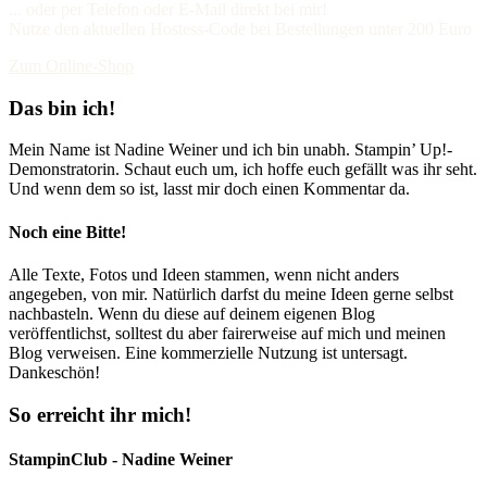
... oder per Telefon oder E-Mail direkt bei mir!
Nutze den aktuellen Hostess-Code bei Bestellungen unter 200 Euro
Zum Online-Shop
Das bin ich!
Mein Name ist Nadine Weiner und ich bin unabh. Stampin’ Up!-
Demonstratorin. Schaut euch um, ich hoffe euch gefällt was ihr seht.
Und wenn dem so ist, lasst mir doch einen Kommentar da.
Noch eine Bitte!
Alle Texte, Fotos und Ideen stammen, wenn nicht anders
angegeben, von mir. Natürlich darfst du meine Ideen gerne selbst
nachbasteln. Wenn du diese auf deinem eigenen Blog
veröffentlichst, solltest du aber fairerweise auf mich und meinen
Blog verweisen. Eine kommerzielle Nutzung ist untersagt.
Dankeschön!
So erreicht ihr mich!
StampinClub - Nadine Weiner