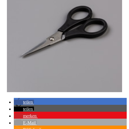
teilen
teilen
merken
E-Mail