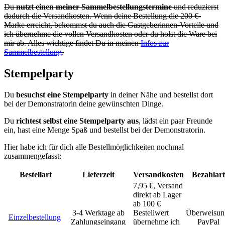
Du
nutzt einen meiner Sammelbestellungstermine
und reduzierst
dadurch die Versandkosten. Wenn deine Bestellung die 200 €-
Marke erreicht, bekommst du auch die Gastgeberinnen-Vorteile und
ich übernehme die vollen Versandkosten oder du holst die Ware bei
mir ab. Alles wichtige findet Du in meinen
Infos zur
Sammelbestellung
.
Stempelparty
Du
besuchst eine Stempelparty
in deiner Nähe und bestellst dort
bei der Demonstratorin deine gewünschten Dinge.
Du
richtest selbst eine Stempelparty aus
, lädst ein paar Freunde
ein, hast eine Menge Spaß und bestellst bei der Demonstratorin.
Hier habe ich für dich alle Bestellmöglichkeiten nochmal
zusammengefasst:
Bestellart
Lieferzeit
Versandkosten
Bezahlart
7,95 €, Versand
direkt ab Lager
ab 100 €
3-4 Werktage ab
Bestellwert
Überweisun
Einzelbestellung
Zahlungseingang
übernehme ich
PayPal