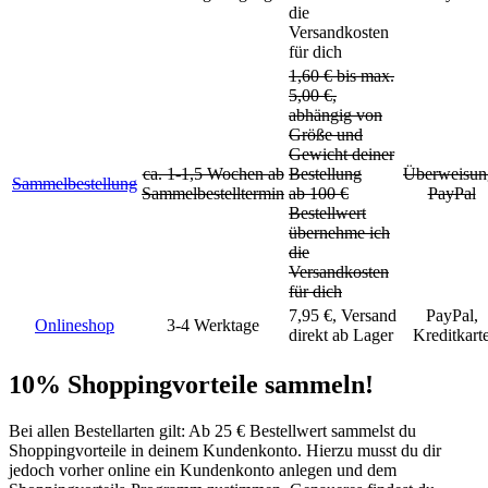
die
Versandkosten
für dich
1,60 € bis max.
5,00 €,
abhängig von
Größe und
Gewicht deiner
ca. 1-1,5 Wochen ab
Bestellung
Überweisun
Sammelbestellung
Sammelbestelltermin
ab 100 €
PayPal
Bestellwert
übernehme ich
die
Versandkosten
für dich
7,95 €, Versand
PayPal,
Onlineshop
3-4 Werktage
direkt ab Lager
Kreditkart
10% Shoppingvorteile sammeln!
Bei allen Bestellarten gilt: Ab 25 € Bestellwert sammelst du
Shoppingvorteile in deinem Kundenkonto. Hierzu musst du dir
jedoch vorher online ein Kundenkonto anlegen und dem