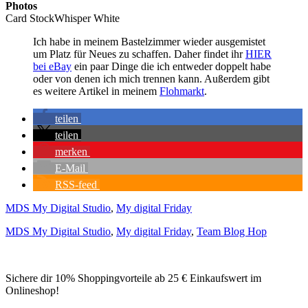
Photos
Card StockWhisper White
Ich habe in meinem Bastelzimmer wieder ausgemistet
um Platz für Neues zu schaffen. Daher findet ihr
HIER
bei eBay
ein paar Dinge die ich entweder doppelt habe
oder von denen ich mich trennen kann. Außerdem gibt
es weitere Artikel in meinem
Flohmarkt
.
teilen
teilen
merken
E-Mail
RSS-feed
MDS My Digital Studio
,
My digital Friday
MDS My Digital Studio
,
My digital Friday
,
Team Blog Hop
Sichere dir 10% Shoppingvorteile ab 25 € Einkaufswert im
Onlineshop!