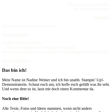
Immer auf dem Laufenden
mit meinem Newsletter
Anmelden
Der aktuelle StampinUp!-Katalog
Katalog bestellen
Bestelle im Online-Shop ...
... oder per Telefon oder E-Mail direkt bei mir!
Nutze den aktuellen Hostess-Code bei Bestellungen unter 200 Euro
Zum Online-Shop
Das bin ich!
Mein Name ist Nadine Weiner und ich bin unabh. Stampin’ Up!-
Demonstratorin. Schaut euch um, ich hoffe euch gefällt was ihr seht.
Und wenn dem so ist, lasst mir doch einen Kommentar da.
Noch eine Bitte!
Alle Texte, Fotos und Ideen stammen, wenn nicht anders