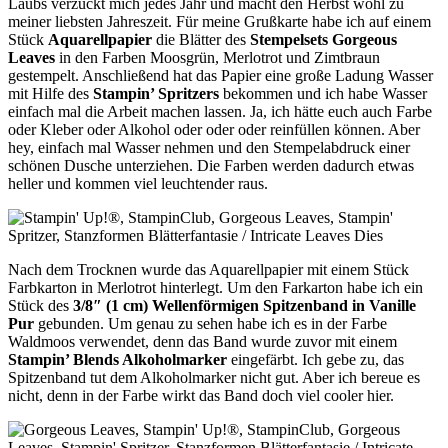
Laubs verzückt mich jedes Jahr und macht den Herbst wohl zu
meiner liebsten Jahreszeit. Für meine Grußkarte habe ich auf einem
Stück
Aquarellpapier
die Blätter des
Stempelsets Gorgeous
Leaves
in den Farben Moosgrün, Merlotrot und Zimtbraun
gestempelt. Anschließend hat das Papier eine große Ladung Wasser
mit Hilfe des
Stampin’ Spritzers
bekommen und ich habe Wasser
einfach mal die Arbeit machen lassen. Ja, ich hätte euch auch Farbe
oder Kleber oder Alkohol oder oder oder reinfüllen können. Aber
hey, einfach mal Wasser nehmen und den Stempelabdruck einer
schönen Dusche unterziehen. Die Farben werden dadurch etwas
heller und kommen viel leuchtender raus.
Nach dem Trocknen wurde das Aquarellpapier mit einem Stück
Farbkarton in Merlotrot hinterlegt. Um den Farkarton habe ich ein
Stück des
3/8″ (1 cm) Wellenförmigen Spitzenband in Vanille
Pur
gebunden. Um genau zu sehen habe ich es in der Farbe
Waldmoos verwendet, denn das Band wurde zuvor mit einem
Stampin’ Blends Alkoholmarker
eingefärbt. Ich gebe zu, das
Spitzenband tut dem Alkoholmarker nicht gut. Aber ich bereue es
nicht, denn in der Farbe wirkt das Band doch viel cooler hier.