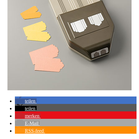
teilen
teilen
merken
E-Mail
RSS-feed