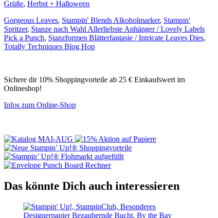
Grüße
,
Herbst + Halloween
Gorgeous Leaves
,
Stampin' Blends Alkoholmarker
,
Stampin'
Spritzer
,
Stanze nach Wahl Allerliebste Anhänger / Lovely Labels
Pick a Punch
,
Stanzformen Blätterfantasie / Intricate Leaves Dies
,
Totally Techniques Blog Hop
Sichere dir 10% Shoppingvorteile ab 25 € Einkaufswert im
Onlineshop!
Infos zum Online-Shop
Das könnte Dich auch interessieren