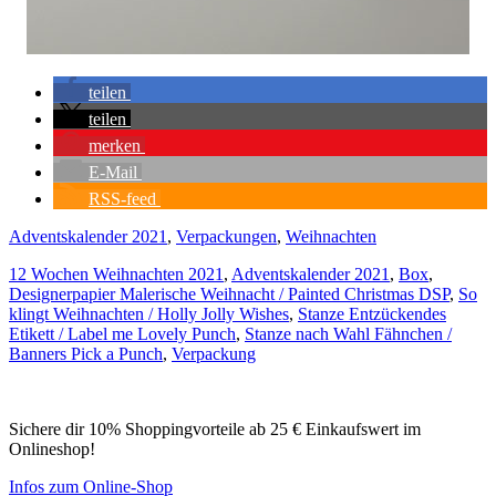
teilen
teilen
merken
E-Mail
RSS-feed
Adventskalender 2021
,
Verpackungen
,
Weihnachten
12 Wochen Weihnachten 2021
,
Adventskalender 2021
,
Box
,
Designerpapier Malerische Weihnacht / Painted Christmas DSP
,
So
klingt Weihnachten / Holly Jolly Wishes
,
Stanze Entzückendes
Etikett / Label me Lovely Punch
,
Stanze nach Wahl Fähnchen /
Banners Pick a Punch
,
Verpackung
Sichere dir 10% Shoppingvorteile ab 25 € Einkaufswert im
Onlineshop!
Infos zum Online-Shop