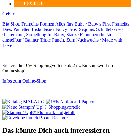
RSS-feed
Geburt
Big Shot
,
Framelits Formen Alles fürs Baby / Baby s First Framelits
Dies
,
Pailletten Eisfantasie / Fancy Frost Sequins
,
Schüttelkarte /
shaker card
,
Something for Baby
,
Stanze Fähnchen dreifach
einstellbar / Banner Triple Punch
,
Zum Nachwuchs / Made with
Love
Sichere dir 10% Shoppingvorteile ab 25 € Einkaufswert im
Onlineshop!
Infos zum Online-Shop
Das könnte Dich auch interessieren