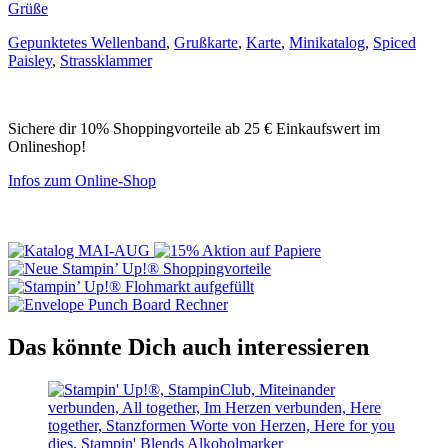
Grüße
Gepunktetes Wellenband
,
Grußkarte
,
Karte
,
Minikatalog
,
Spiced
Paisley
,
Strassklammer
Sichere dir 10% Shoppingvorteile ab 25 € Einkaufswert im
Onlineshop!
Infos zum Online-Shop
Das könnte Dich auch interessieren