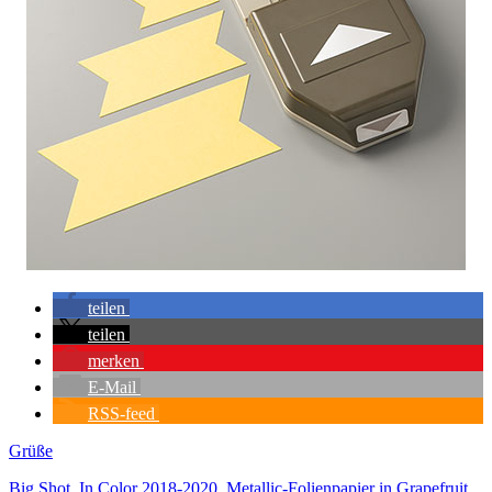
teilen
teilen
merken
E-Mail
RSS-feed
Grüße
Big Shot
,
In Color 2018-2020
,
Metallic-Folienpapier in Grapefruit