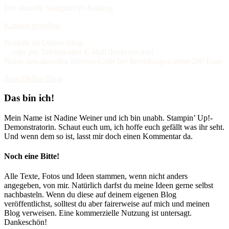
Der aktuelle StampinUp!-Katalog
Katalog bestellen
Bestelle im Online-Shop ...
... oder per Telefon oder E-Mail direkt bei mir!
Nutze den aktuellen Hostess-Code bei Bestellungen unter 200 Euro
Zum Online-Shop
Das bin ich!
Mein Name ist Nadine Weiner und ich bin unabh. Stampin’ Up!-
Demonstratorin. Schaut euch um, ich hoffe euch gefällt was ihr seht.
Und wenn dem so ist, lasst mir doch einen Kommentar da.
Noch eine Bitte!
Alle Texte, Fotos und Ideen stammen, wenn nicht anders
angegeben, von mir. Natürlich darfst du meine Ideen gerne selbst
nachbasteln. Wenn du diese auf deinem eigenen Blog
veröffentlichst, solltest du aber fairerweise auf mich und meinen
Blog verweisen. Eine kommerzielle Nutzung ist untersagt.
Dankeschön!