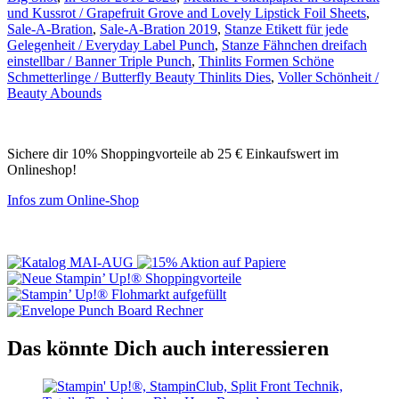
und Kussrot / Grapefruit Grove and Lovely Lipstick Foil Sheets
,
Sale-A-Bration
,
Sale-A-Bration 2019
,
Stanze Etikett für jede
Gelegenheit / Everyday Label Punch
,
Stanze Fähnchen dreifach
einstellbar / Banner Triple Punch
,
Thinlits Formen Schöne
Schmetterlinge / Butterfly Beauty Thinlits Dies
,
Voller Schönheit /
Beauty Abounds
Sichere dir 10% Shoppingvorteile ab 25 € Einkaufswert im
Onlineshop!
Infos zum Online-Shop
Das könnte Dich auch interessieren