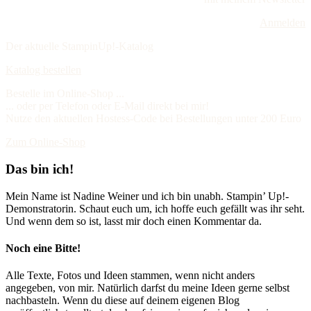
Anmelden
Der aktuelle StampinUp!-Katalog
Katalog bestellen
Bestelle im Online-Shop ...
... oder per Telefon oder E-Mail direkt bei mir!
Nutze den aktuellen Hostess-Code bei Bestellungen unter 200 Euro
Zum Online-Shop
Das bin ich!
Mein Name ist Nadine Weiner und ich bin unabh. Stampin’ Up!-
Demonstratorin. Schaut euch um, ich hoffe euch gefällt was ihr seht.
Und wenn dem so ist, lasst mir doch einen Kommentar da.
Noch eine Bitte!
Alle Texte, Fotos und Ideen stammen, wenn nicht anders
angegeben, von mir. Natürlich darfst du meine Ideen gerne selbst
nachbasteln. Wenn du diese auf deinem eigenen Blog