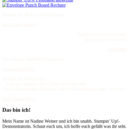
Rabatte auf all deine Bestellungen
Jetzt Demo werden
Immer auf dem Laufenden
mit meinem Newsletter
Anmelden
Der aktuelle StampinUp!-Katalog
Katalog bestellen
Bestelle im Online-Shop ...
... oder per Telefon oder E-Mail direkt bei mir!
Nutze den aktuellen Hostess-Code bei Bestellungen unter 200 Euro
Zum Online-Shop
Das bin ich!
Mein Name ist Nadine Weiner und ich bin unabh. Stampin’ Up!-
Demonstratorin. Schaut euch um, ich hoffe euch gefällt was ihr seht.