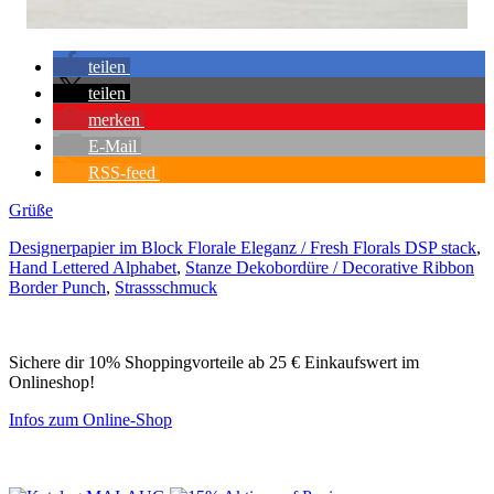
teilen
teilen
merken
E-Mail
RSS-feed
Grüße
Designerpapier im Block Florale Eleganz / Fresh Florals DSP stack
,
Hand Lettered Alphabet
,
Stanze Dekobordüre / Decorative Ribbon
Border Punch
,
Strassschmuck
Sichere dir 10% Shoppingvorteile ab 25 € Einkaufswert im
Onlineshop!
Infos zum Online-Shop