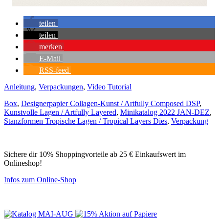
teilen
teilen
merken
E-Mail
RSS-feed
Anleitung
,
Verpackungen
,
Video Tutorial
Box
,
Designerpapier Collagen-Kunst / Artfully Composed DSP
,
Kunstvolle Lagen / Artfully Layered
,
Minikatalog 2022 JAN-DEZ
,
Stanzformen Tropische Lagen / Tropical Layers Dies
,
Verpackung
Sichere dir 10% Shoppingvorteile ab 25 € Einkaufswert im
Onlineshop!
Infos zum Online-Shop