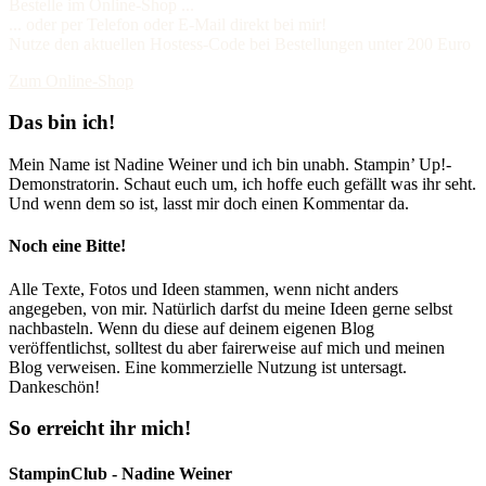
Bestelle im Online-Shop ...
... oder per Telefon oder E-Mail direkt bei mir!
Nutze den aktuellen Hostess-Code bei Bestellungen unter 200 Euro
Zum Online-Shop
Das bin ich!
Mein Name ist Nadine Weiner und ich bin unabh. Stampin’ Up!-
Demonstratorin. Schaut euch um, ich hoffe euch gefällt was ihr seht.
Und wenn dem so ist, lasst mir doch einen Kommentar da.
Noch eine Bitte!
Alle Texte, Fotos und Ideen stammen, wenn nicht anders
angegeben, von mir. Natürlich darfst du meine Ideen gerne selbst
nachbasteln. Wenn du diese auf deinem eigenen Blog
veröffentlichst, solltest du aber fairerweise auf mich und meinen
Blog verweisen. Eine kommerzielle Nutzung ist untersagt.
Dankeschön!
So erreicht ihr mich!
StampinClub - Nadine Weiner