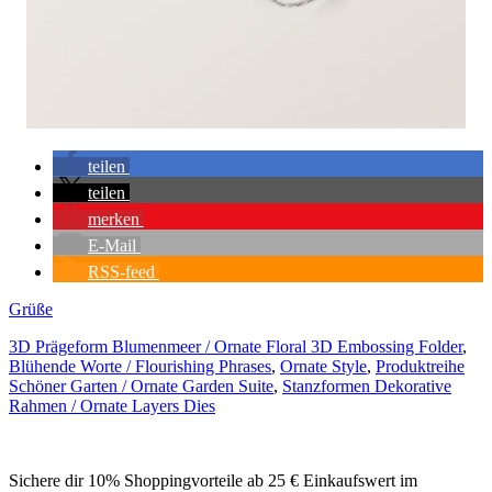
teilen
teilen
merken
E-Mail
RSS-feed
Grüße
3D Prägeform Blumenmeer / Ornate Floral 3D Embossing Folder
,
Blühende Worte / Flourishing Phrases
,
Ornate Style
,
Produktreihe
Schöner Garten / Ornate Garden Suite
,
Stanzformen Dekorative
Rahmen / Ornate Layers Dies
Sichere dir 10% Shoppingvorteile ab 25 € Einkaufswert im