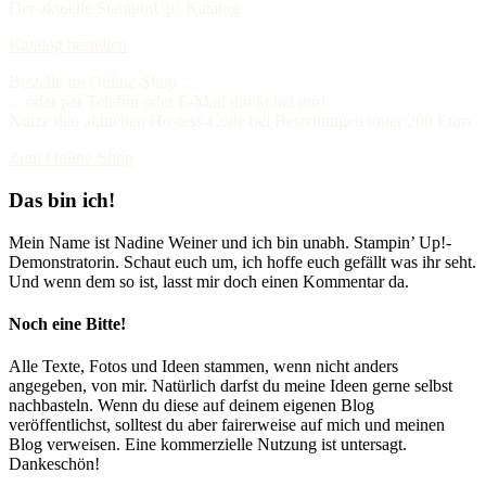
Der aktuelle StampinUp!-Katalog
Katalog bestellen
Bestelle im Online-Shop ...
... oder per Telefon oder E-Mail direkt bei mir!
Nutze den aktuellen Hostess-Code bei Bestellungen unter 200 Euro
Zum Online-Shop
Das bin ich!
Mein Name ist Nadine Weiner und ich bin unabh. Stampin’ Up!-
Demonstratorin. Schaut euch um, ich hoffe euch gefällt was ihr seht.
Und wenn dem so ist, lasst mir doch einen Kommentar da.
Noch eine Bitte!
Alle Texte, Fotos und Ideen stammen, wenn nicht anders
angegeben, von mir. Natürlich darfst du meine Ideen gerne selbst
nachbasteln. Wenn du diese auf deinem eigenen Blog
veröffentlichst, solltest du aber fairerweise auf mich und meinen
Blog verweisen. Eine kommerzielle Nutzung ist untersagt.
Dankeschön!