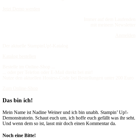
Jetzt Demo werden
Immer auf dem Laufenden
mit meinem Newsletter
Anmelden
Der aktuelle StampinUp!-Katalog
Katalog bestellen
Bestelle im Online-Shop ...
... oder per Telefon oder E-Mail direkt bei mir!
Nutze den aktuellen Hostess-Code bei Bestellungen unter 200 Euro
Zum Online-Shop
Das bin ich!
Mein Name ist Nadine Weiner und ich bin unabh. Stampin’ Up!-
Demonstratorin. Schaut euch um, ich hoffe euch gefällt was ihr seht.
Und wenn dem so ist, lasst mir doch einen Kommentar da.
Noch eine Bitte!