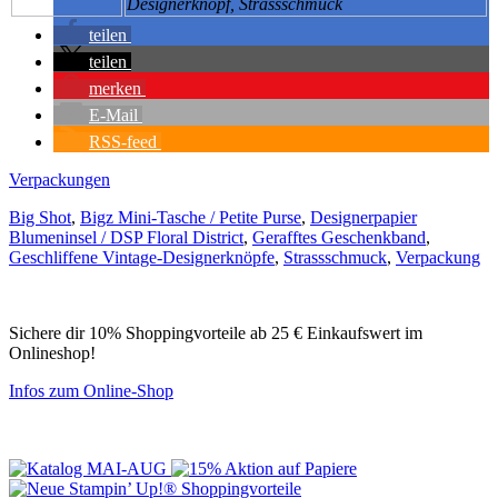
Designerknopf, Strassschmuck
teilen
teilen
merken
E-Mail
RSS-feed
Verpackungen
Big Shot
,
Bigz Mini-Tasche / Petite Purse
,
Designerpapier
Blumeninsel / DSP Floral District
,
Gerafftes Geschenkband
,
Geschliffene Vintage-Designerknöpfe
,
Strassschmuck
,
Verpackung
Sichere dir 10% Shoppingvorteile ab 25 € Einkaufswert im
Onlineshop!
Infos zum Online-Shop