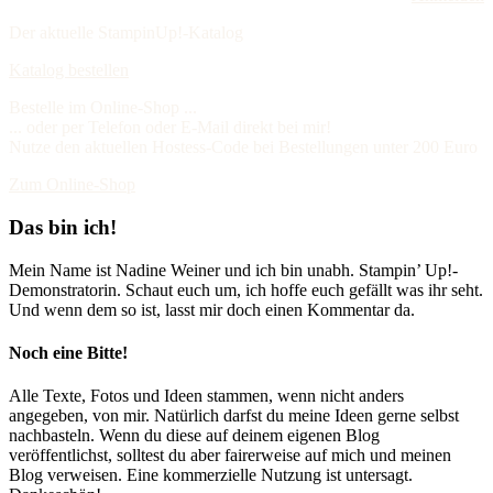
Der aktuelle StampinUp!-Katalog
Katalog bestellen
Bestelle im Online-Shop ...
... oder per Telefon oder E-Mail direkt bei mir!
Nutze den aktuellen Hostess-Code bei Bestellungen unter 200 Euro
Zum Online-Shop
Das bin ich!
Mein Name ist Nadine Weiner und ich bin unabh. Stampin’ Up!-
Demonstratorin. Schaut euch um, ich hoffe euch gefällt was ihr seht.
Und wenn dem so ist, lasst mir doch einen Kommentar da.
Noch eine Bitte!
Alle Texte, Fotos und Ideen stammen, wenn nicht anders
angegeben, von mir. Natürlich darfst du meine Ideen gerne selbst
nachbasteln. Wenn du diese auf deinem eigenen Blog
veröffentlichst, solltest du aber fairerweise auf mich und meinen
Blog verweisen. Eine kommerzielle Nutzung ist untersagt.