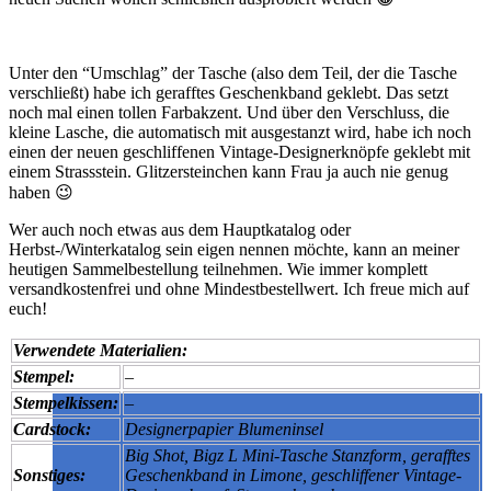
Unter den “Umschlag” der Tasche (also dem Teil, der die Tasche
verschließt) habe ich gerafftes Geschenkband geklebt. Das setzt
noch mal einen tollen Farbakzent. Und über den Verschluss, die
kleine Lasche, die automatisch mit ausgestanzt wird, habe ich noch
einen der neuen geschliffenen Vintage-Designerknöpfe geklebt mit
einem Strassstein. Glitzersteinchen kann Frau ja auch nie genug
haben 😉
Wer auch noch etwas aus dem Hauptkatalog oder
Herbst-/Winterkatalog sein eigen nennen möchte, kann an meiner
heutigen Sammelbestellung teilnehmen. Wie immer komplett
versandkostenfrei und ohne Mindestbestellwert. Ich freue mich auf
euch!
Verwendete Materialien:
Stempel:
–
Stempelkissen:
–
Cardstock:
Designerpapier Blumeninsel
Big Shot, Bigz L Mini-Tasche Stanzform, gerafftes
Sonstiges:
Geschenkband in Limone, geschliffener Vintage-