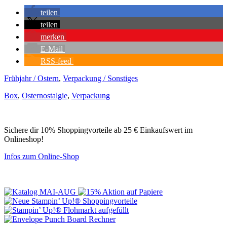
teilen
teilen
merken
E-Mail
RSS-feed
Frühjahr / Ostern
,
Verpackung / Sonstiges
Box
,
Osternostalgie
,
Verpackung
Sichere dir 10% Shoppingvorteile ab 25 € Einkaufswert im
Onlineshop!
Infos zum Online-Shop