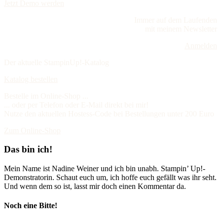
Jetzt Demo werden
Immer auf dem Laufenden
mit meinem Newsletter
Anmelden
Der aktuelle StampinUp!-Katalog
Katalog bestellen
Bestelle im Online-Shop ...
... oder per Telefon oder E-Mail direkt bei mir!
Nutze den aktuellen Hostess-Code bei Bestellungen unter 200 Euro
Zum Online-Shop
Das bin ich!
Mein Name ist Nadine Weiner und ich bin unabh. Stampin’ Up!-
Demonstratorin. Schaut euch um, ich hoffe euch gefällt was ihr seht.
Und wenn dem so ist, lasst mir doch einen Kommentar da.
Noch eine Bitte!