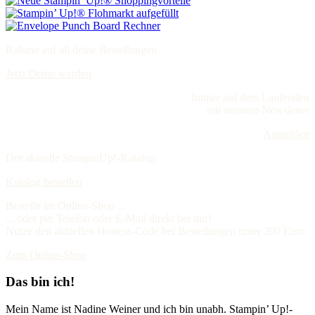
Rabatte auf all deine Bestellungen
Jetzt Demo werden
Immer auf dem Laufenden
mit meinem Newsletter
Anmelden
Der aktuelle StampinUp!-Katalog
Katalog bestellen
Bestelle im Online-Shop ...
... oder per Telefon oder E-Mail direkt bei mir!
Nutze den aktuellen Hostess-Code bei Bestellungen unter 200 Euro
Zum Online-Shop
Das bin ich!
Mein Name ist Nadine Weiner und ich bin unabh. Stampin’ Up!-