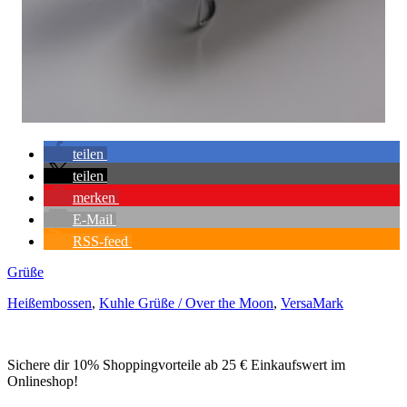
teilen
teilen
merken
E-Mail
RSS-feed
Grüße
Heißembossen
,
Kuhle Grüße / Over the Moon
,
VersaMark
Sichere dir 10% Shoppingvorteile ab 25 € Einkaufswert im
Onlineshop!