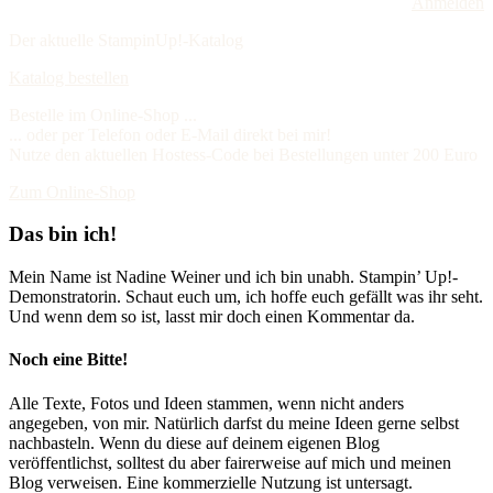
Anmelden
Der aktuelle StampinUp!-Katalog
Katalog bestellen
Bestelle im Online-Shop ...
... oder per Telefon oder E-Mail direkt bei mir!
Nutze den aktuellen Hostess-Code bei Bestellungen unter 200 Euro
Zum Online-Shop
Das bin ich!
Mein Name ist Nadine Weiner und ich bin unabh. Stampin’ Up!-
Demonstratorin. Schaut euch um, ich hoffe euch gefällt was ihr seht.
Und wenn dem so ist, lasst mir doch einen Kommentar da.
Noch eine Bitte!
Alle Texte, Fotos und Ideen stammen, wenn nicht anders
angegeben, von mir. Natürlich darfst du meine Ideen gerne selbst
nachbasteln. Wenn du diese auf deinem eigenen Blog
veröffentlichst, solltest du aber fairerweise auf mich und meinen
Blog verweisen. Eine kommerzielle Nutzung ist untersagt.