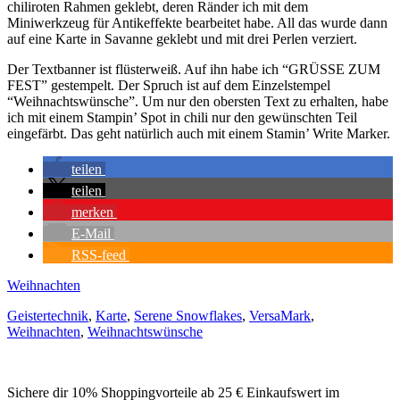
chiliroten Rahmen geklebt, deren Ränder ich mit dem
Miniwerkzeug für Antikeffekte bearbeitet habe. All das wurde dann
auf eine Karte in Savanne geklebt und mit drei Perlen verziert.
Der Textbanner ist flüsterweiß. Auf ihn habe ich “GRÜSSE ZUM
FEST” gestempelt. Der Spruch ist auf dem Einzelstempel
“Weihnachtswünsche”. Um nur den obersten Text zu erhalten, habe
ich mit einem Stampin’ Spot in chili nur den gewünschten Teil
eingefärbt. Das geht natürlich auch mit einem Stamin’ Write Marker.
teilen
teilen
merken
E-Mail
RSS-feed
Weihnachten
Geistertechnik
,
Karte
,
Serene Snowflakes
,
VersaMark
,
Weihnachten
,
Weihnachtswünsche
Sichere dir 10% Shoppingvorteile ab 25 € Einkaufswert im