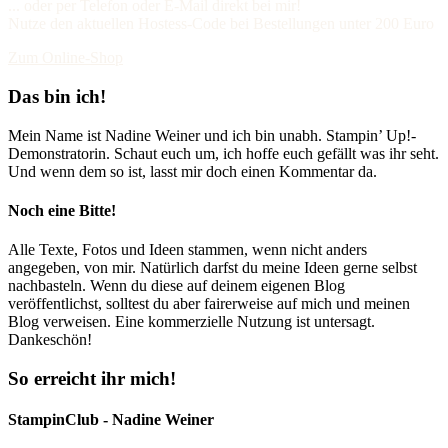
... oder per Telefon oder E-Mail direkt bei mir!
Nutze den aktuellen Hostess-Code bei Bestellungen unter 200 Euro
Zum Online-Shop
Das bin ich!
Mein Name ist Nadine Weiner und ich bin unabh. Stampin’ Up!-
Demonstratorin. Schaut euch um, ich hoffe euch gefällt was ihr seht.
Und wenn dem so ist, lasst mir doch einen Kommentar da.
Noch eine Bitte!
Alle Texte, Fotos und Ideen stammen, wenn nicht anders
angegeben, von mir. Natürlich darfst du meine Ideen gerne selbst
nachbasteln. Wenn du diese auf deinem eigenen Blog
veröffentlichst, solltest du aber fairerweise auf mich und meinen
Blog verweisen. Eine kommerzielle Nutzung ist untersagt.
Dankeschön!
So erreicht ihr mich!
StampinClub - Nadine Weiner