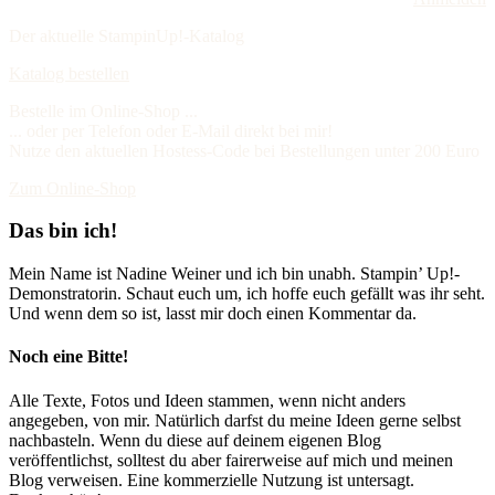
Der aktuelle StampinUp!-Katalog
Katalog bestellen
Bestelle im Online-Shop ...
... oder per Telefon oder E-Mail direkt bei mir!
Nutze den aktuellen Hostess-Code bei Bestellungen unter 200 Euro
Zum Online-Shop
Das bin ich!
Mein Name ist Nadine Weiner und ich bin unabh. Stampin’ Up!-
Demonstratorin. Schaut euch um, ich hoffe euch gefällt was ihr seht.
Und wenn dem so ist, lasst mir doch einen Kommentar da.
Noch eine Bitte!
Alle Texte, Fotos und Ideen stammen, wenn nicht anders
angegeben, von mir. Natürlich darfst du meine Ideen gerne selbst
nachbasteln. Wenn du diese auf deinem eigenen Blog
veröffentlichst, solltest du aber fairerweise auf mich und meinen
Blog verweisen. Eine kommerzielle Nutzung ist untersagt.