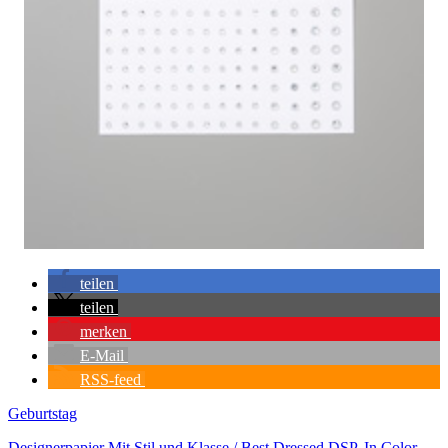
teilen
teilen
merken
E-Mail
RSS-feed
Geburtstag
Designerpapier Mit Stil und Klasse / Best Dressed DSP
,
In Color