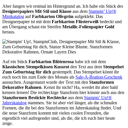
Aber fangen wir erstmal im Hintergrund an. Ich habe ein Stück des
Designerpapiers Mit Stil und Klasse
aus dem
Stampin’ Up!®
Minikatalog
auf
Farbkarton Olivgrün
aufgeklebt. Das
Designerpapier ist mit dem
Farbkarton Flüsterweiß
bedeckt und
am Übergang schaut ein Streifen
Metallic-Folienpapier Gold
heraus.
Auf ein Stück
Farbkarton Blütenrosa
habe ich mit dem
Klassischen Stempelkissen Kussrot
den Text aus dem
Stempelset
Zum Geburtstag für dich
gestempelt. Das Stempelset könnt ihr
euch noch bis zum Ende des Monats als
Sale-A-Bration-Geschenk
aussuchen. Ausgestanzt wurde der Text mit den
Stanzformen
Dekorative Rahmen
. Kennt ihr nicht? Ha, werdet ihr aber bald
kennen lernen! Die rechteckige Stanzform hier könnte auch aus den
Stanzformen Bestickte Rechtecke
aus dem
Stampin’ Up!®
Jahreskatalog
stammen. Sie ist aber viel länger, als die schmalen
Formen, die ihr bei den Stanzformen im Jahreskatalog findet. Und
die neue Stanzform kommt mit vielen coolen Freunden, die
eigentlich viel aufregender sind, als die, die ich euch hier heute
zeige.