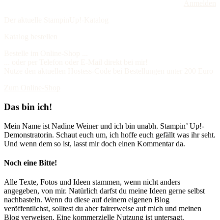
Anmelden
Der aktuelle StampinUp!-Katalog
Katalog bestellen
Bestelle im Online-Shop ...
... oder per Telefon oder E-Mail direkt bei mir!
Nutze den aktuellen Hostess-Code bei Bestellungen unter 200 Euro
Zum Online-Shop
Das bin ich!
Mein Name ist Nadine Weiner und ich bin unabh. Stampin’ Up!-
Demonstratorin. Schaut euch um, ich hoffe euch gefällt was ihr seht.
Und wenn dem so ist, lasst mir doch einen Kommentar da.
Noch eine Bitte!
Alle Texte, Fotos und Ideen stammen, wenn nicht anders
angegeben, von mir. Natürlich darfst du meine Ideen gerne selbst
nachbasteln. Wenn du diese auf deinem eigenen Blog
veröffentlichst, solltest du aber fairerweise auf mich und meinen
Blog verweisen. Eine kommerzielle Nutzung ist untersagt.