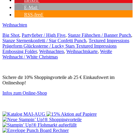
merken
E-Mail
RSS-feed
Weihnachten
Big Shot
,
Partyfieber / High Five
,
Stanze Fähnchen / Banner Punch
,
Stanze Sternenkonfetti / Star Confetti Punch
,
Textured Impressions
Prägeform Glückssterne / Lucky Stars Textured Impressions
Embossing Folder
,
Weihnachten
,
Weihnachtskarte
,
Weiße
Weihnacht / White Christmas
Sichere dir 10% Shoppingvorteile ab 25 € Einkaufswert im
Onlineshop!
Infos zum Online-Shop