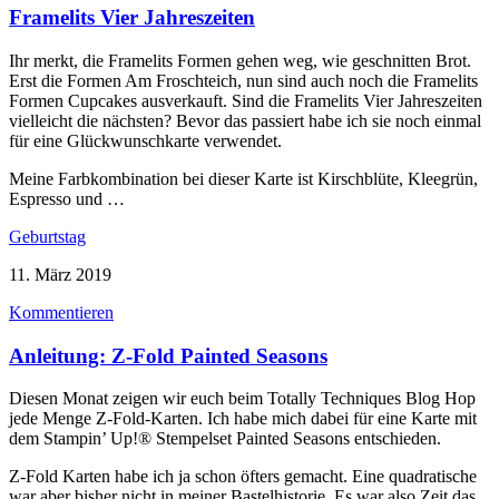
Framelits Vier Jahreszeiten
Ihr merkt, die Framelits Formen gehen weg, wie geschnitten Brot.
Erst die Formen Am Froschteich, nun sind auch noch die Framelits
Formen Cupcakes ausverkauft. Sind die Framelits Vier Jahreszeiten
vielleicht die nächsten? Bevor das passiert habe ich sie noch einmal
für eine Glückwunschkarte verwendet.
Meine Farbkombination bei dieser Karte ist Kirschblüte, Kleegrün,
Espresso und …
Geburtstag
11. März 2019
Kommentieren
Anleitung: Z-Fold Painted Seasons
Diesen Monat zeigen wir euch beim Totally Techniques Blog Hop
jede Menge Z-Fold-Karten. Ich habe mich dabei für eine Karte mit
dem Stampin’ Up!® Stempelset Painted Seasons entschieden.
Z-Fold Karten habe ich ja schon öfters gemacht. Eine quadratische
war aber bisher nicht in meiner Bastelhistorie. Es war also Zeit das